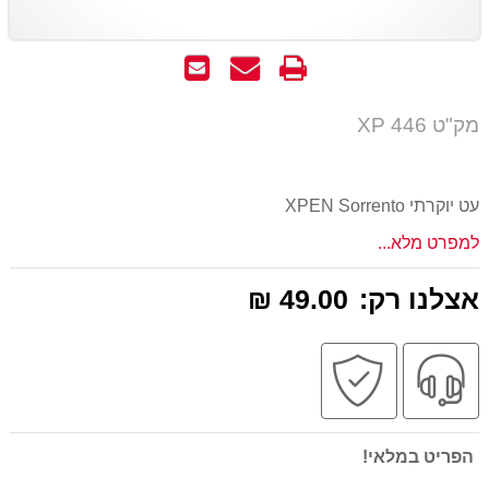
הדפס
שאל
שלח
אותנו
לחבר
על
מק"ט XP 446
המוצר
עט יוקרתי XPEN Sorrento
למפרט מלא...
אצלנו רק:
49.00 ₪
שירות
קניה
מקצועי
בטוחה
הפריט במלאי!