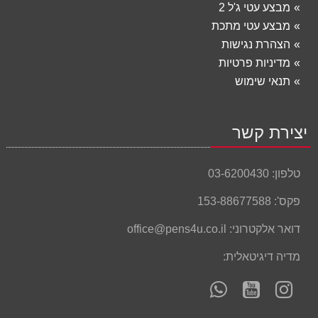
מבצע עטי ג'ל 2
מבצע עטי מתכת
הצהרת נגישות
מדיניות פרטיות
תנאי שימוש
יצירת קשר
טלפון:
03-6200430
פקס':
153-88677588
דואר אלקטרוני:
office@pens4u.co.il
מדיה דיגיטאלית:
עקוב
עקוב
פנה
אחרינו
אחרינו
אלינו
ב-
ב-
ב-