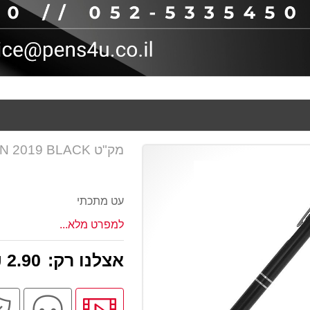
מק"ט PN 2019 BLACK
עט מתכתי
למפרט מלא...
אצלנו רק:
2.90 ₪
לחץ
שירו