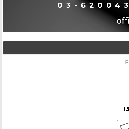
ת
קניה