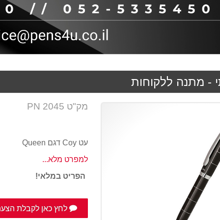
 - מתנה ללקוחות
מק"ט PN 2045
עט Coy דגם Queen
למפרט מלא...
הפריט במלאי!
לחץ כאן לקבלת הצעת