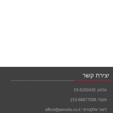
יצירת קשר
טלפון:
03-6200430
פקס':
153-88677588
דואר אלקטרוני:
office@pens4u.co.il