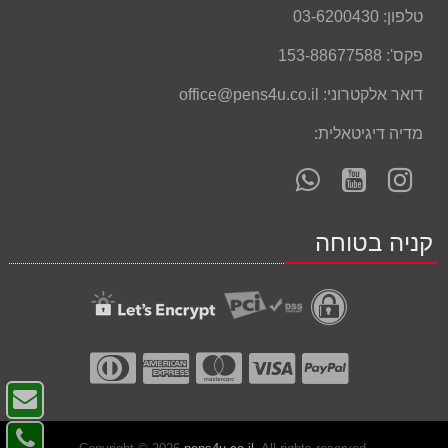
טלפון:
03-6200430
פקס':
153-88677588
דואר אלקטרוני:
office@pens4u.co.il
מדיה דיגיטאלית:
עקוב
עקוב
פנה
אחרינו
אחרינו
אלינו
ב-
ב-
ב-
קניה בטוחה
WhatsApp
YouTube
YouTube
צו
ק
צו