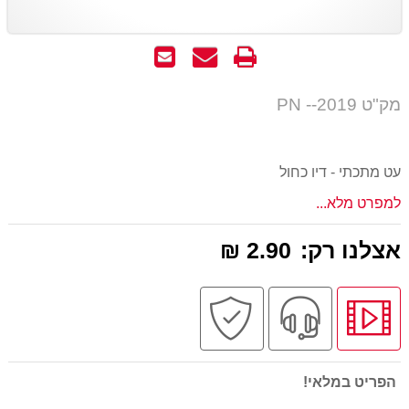
הדפס
שאל
שלח
אותנו
לחבר
על
מק"ט PN --2019
המוצר
עט מתכתי - דיו כחול
למפרט מלא...
אצלנו רק:
2.90 ₪
לחץ
שירות
קניה
לצפיה
מקצועי
בטוחה
בסרטון
מוצר
הפריט במלאי!