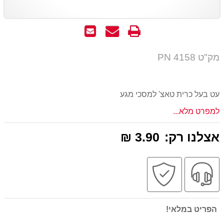
הדפס
שאל
שלח
אותנו
לחבר
על
מק"ט PN 4158
המוצר
עט בעל כרית טאצ' למסכי מגע
למפרט מלא...
אצלנו רק:
3.90 ₪
שירות
קניה
מקצועי
בטוחה
הפריט במלאי!