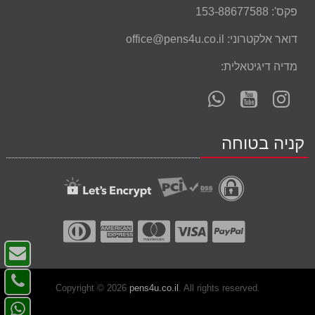
פקס':
153-88677588
דואר אלקטרוני:
office@pens4u.co.il
מדיה דיגיטאלית:
עקוב
עקוב
פנה
אחרינו
אחרינו
אלינו
ב-
ב-
ב-
קניה בטוחה
WhatsApp
YouTube
YouTube
צו
ק
צו
-
Copyright © 2026
pens4u.co.il
. All rights reserved.
קש
פנ
דו