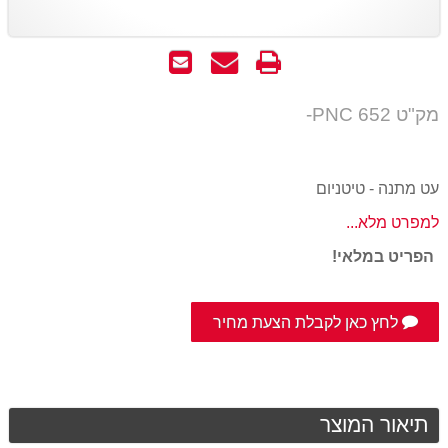
הדפס
שאל
שלח
אותנו
לחבר
על
מק"ט PNC 652-
המוצר
עט מתנה - טיטניום
למפרט מלא...
הפריט במלאי!
לחץ כאן לקבלת הצעת מחיר
תיאור המוצר