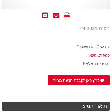
הדפס
שאל
שלח
אותנו
לחבר
על
מק"ט PN-2031
המוצר
עט Coy דגם Crown
למפרט מלא...
הפריט במלאי!
לחץ כאן לקבלת הצעת מחיר
תיאור המוצר