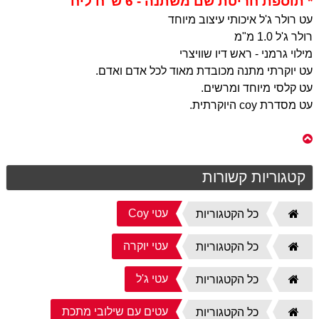
* תוספת חריטת שם משתנה - 6 ש"ח ליח'
עט רולר ג'ל איכותי עיצוב מיוחד
רולר ג'ל 1.0 מ"מ
מילוי גרמני - ראש דיו שוויצרי
עט יוקרתי מתנה מכובדת מאוד לכל אדם ואדם.
עט קלסי מיוחד ומרשים.
עט מסדרת coy היוקרתית.
קטגוריות קשורות
עטי Coy
דף
כל הקטגוריות
הבית
עטי יוקרה
דף
כל הקטגוריות
הבית
עטי ג'ל
דף
כל הקטגוריות
הבית
עטים עם שילובי מתכת
דף
כל הקטגוריות