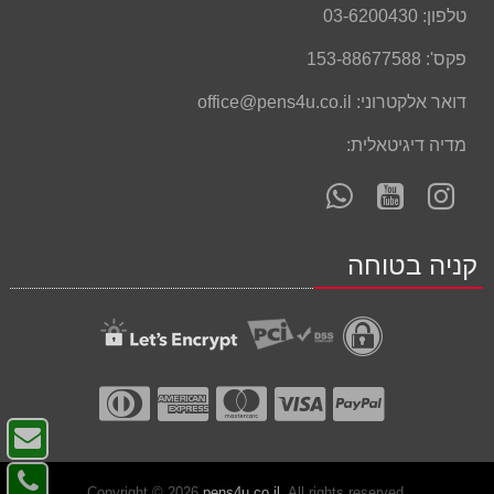
טלפון:
03-6200430
פקס':
153-88677588
דואר אלקטרוני:
office@pens4u.co.il
מדיה דיגיטאלית:
עקוב
עקוב
פנה
אחרינו
אחרינו
אלינו
ב-
ב-
ב-
קניה בטוחה
WhatsApp
YouTube
YouTube
צו
ק
צו
Copyright © 2026
pens4u.co.il
. All rights reserved.