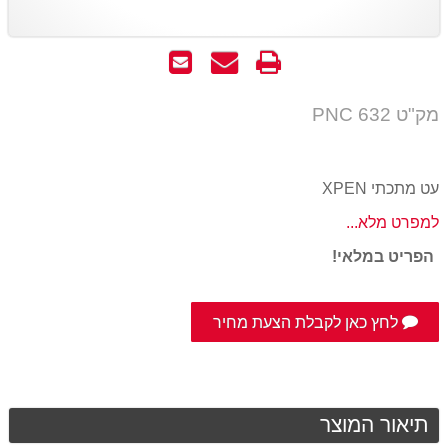
הדפס
שאל
שלח
אותנו
לחבר
על
מק"ט PNC 632
המוצר
עט מתכתי XPEN
למפרט מלא...
הפריט במלאי!
לחץ כאן לקבלת הצעת מחיר
תיאור המוצר