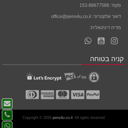
פקס':
153-88677588
דואר אלקטרוני:
office@pens4u.co.il
מדיה דיגיטאלית:
עקוב
עקוב
פנה
אחרינו
אחרינו
אלינו
ב-
ב-
ב-
קניה בטוחה
WhatsApp
YouTube
YouTube
צו
ק
צו
-
Copyright © 2026
pens4u.co.il
. All rights reserved.
קש
פנ
דו