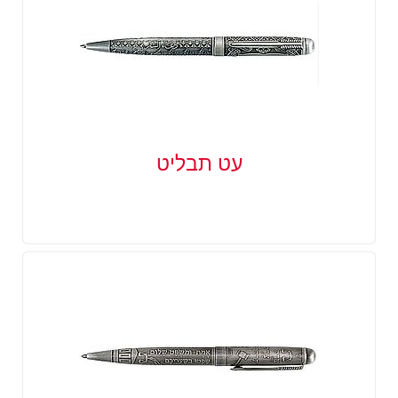
עט תבליט