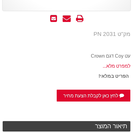
הדפס
שאל
שלח
אותנו
לחבר
על
מק"ט PN 2031
המוצר
עט Coy דגם Crown
למפרט מלא...
הפריט במלאי!
לחץ כאן לקבלת הצעת מחיר
תיאור המוצר