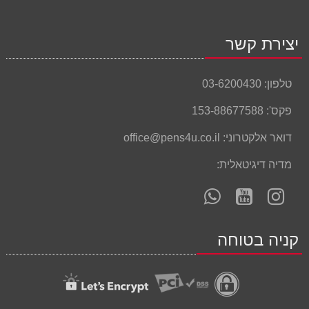
יצירת קשר
טלפון:
03-6200430
פקס':
153-88677588
דואר אלקטרוני:
office@pens4u.co.il
מדיה דיגיטאלית:
עקוב
עקוב
פנה
אחרינו
אחרינו
אלינו
ב-
ב-
ב-
קניה בטוחה
WhatsApp
YouTube
YouTube