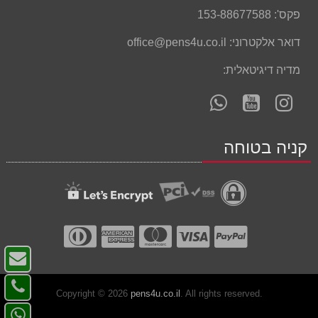
פקס':
153-88677588
דואר אלקטרוני:
office@pens4u.co.il
מדיה דיגיטאלית:
עקוב
עקוב
פנה
אחרינו
אחרינו
אלינו
ב-
ב-
ב-
קניה בטוחה
WhatsApp
YouTube
YouTube
צו
ק
צו
-
Copyright © 2026
pens4u.co.il
. All rights reserved.
קש
פנ
דו